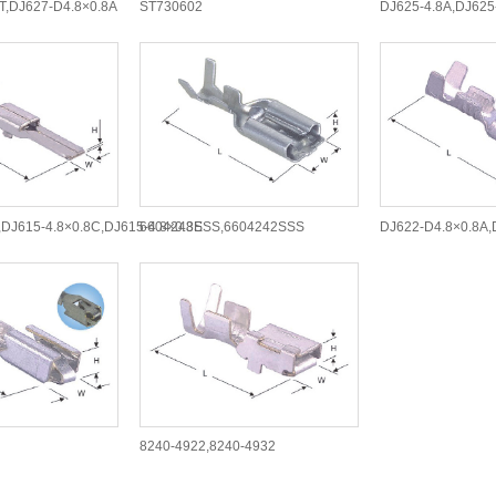
T,DJ627-D4.8×0.8A
ST730602
DJ625-4.8A,DJ625
,DJ615-4.8×0.8C,DJ615-4.8×0.8E
6604243SSS,6604242SSS
DJ622-D4.8×0.8A,
8240-4922,8240-4932