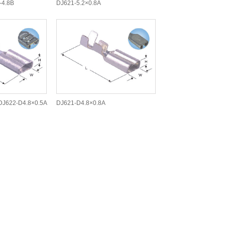
-4.8B
DJ621-5.2×0.8A
DJ622-D4.8×0.5A
DJ621-D4.8×0.8A