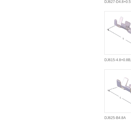
DJ627-D4.8×0.5
DJ615-4.8×0.8B
DJ625-B4.8A